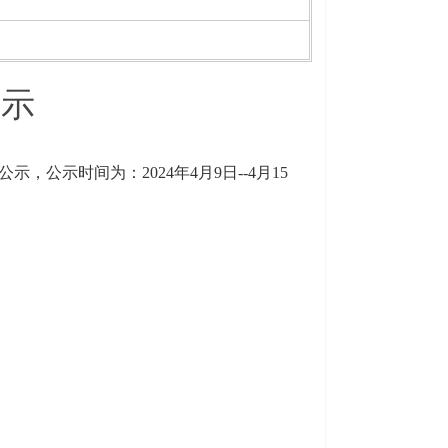
公示
予公示，
公示时间为：
2024年4
月
9
日
--4
月
15