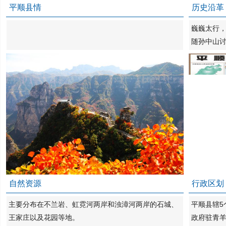
平顺县情
历史沿革
巍巍太行
随孙中山讨
自然资源
行政区划
主要分布在不兰岩、虹霓河两岸和浊漳河两岸的石城、
平顺县辖5
王家庄以及花园等地。
政府驻青