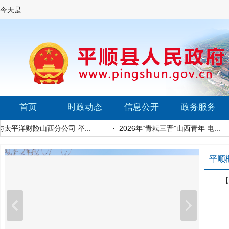
今天是
首页
时政动态
信息公开
政务服务
.
·
我县召开信访工作联席会议
·
市人大常委会到我县
平顺
【