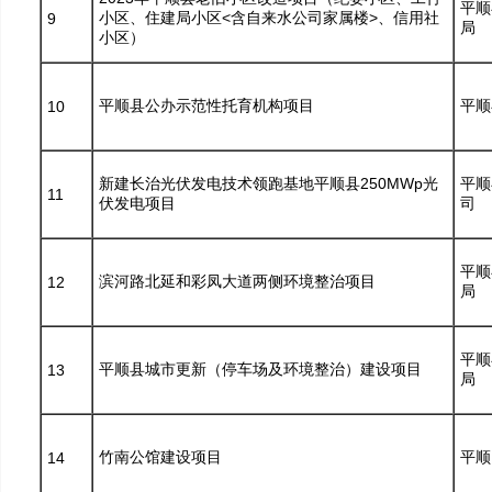
平顺
小区、住建局小区<含自来水公司家属楼>、信用社
9
局
小区）
平顺县公办示范性托育机构项目
平顺
10
新建长治光伏发电技术领跑基地平顺县250MWp光
平顺
11
伏发电项目
司
平顺
滨河路北延和彩凤大道两侧环境整治项目
12
局
平顺
平顺县城市更新（停车场及环境整治）建设项目
13
局
竹南公馆建设项目
平顺
14