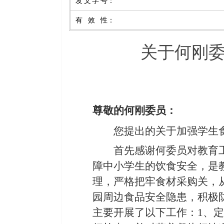
发文字号
：
有效性
：
关于何刚
尊敬的
何刚
委员：
您提出的关于
加强学生
首先感谢
何
委员对教育
障
中小学生
的
饮食
安全，是
理
，
严格把牢食材采购关，
园周边食品安全隐患，
积极
主要开展了以下工作：
1、
定