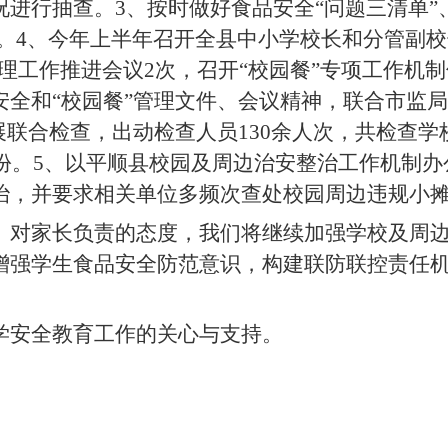
况进行抽查
。
3、
按时做好
食品安全
“问题三清单”
作。4、今年上半年
召开
全县中小学校长和分管副校
管理工作推进会议
2次，召开“校园餐”专项工作机
安全和“校园餐”管理文件、会议精神，联合市监
展联合检查，出动检查人员130余人次，共检查学
份。5、以
平顺县校园及周边治安整治工作机制办
治，并要求相关单位多频次查处校园周边违规小
、对家长负责的态度，我们将继续
加强学校及周
增强学生
食品
安全防范意识，构建联防联控责任
学安全教育工作的关心与支持。