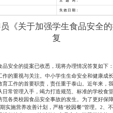
主题词
：
失效日期
：
委员《关于加强学生食品安全的
复
食品安全的提案
已收悉，现将办理情况答复如下
工作的重视与关注。中小学生生命安全和健康成
教育工作的首要
职
责，责任重于泰山。
近
年来，
从
日常管理
入手
，
竭力打造规范、标准的学校食
防范各类校园
食品
安全事故的发生。为
了更好保
期实施营养改善计划，严格
“校园餐”管理
。
2、