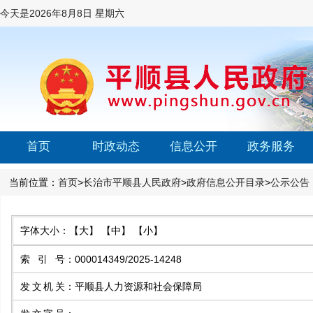
今天是
2026年8月8日 星期六
首页
时政动态
信息公开
政务服务
当前位置：
首页
>
长治市平顺县人民政府
>
政府信息公开目录
>
公示公告
字体大小：
【大】
【中】
【小】
索引号
：
000014349/2025-14248
发文机关
：
平顺县人力资源和社会保障局