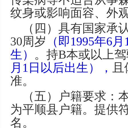
纹身或影响面容、外
（四）
具有国家承
30
周岁
（
即
19
95
年
6
月
生）
。
持B本或以上驾
月1日以后出生），
且
准。
（五）
户籍要求：
为
平顺县
户籍
。
提供
名。