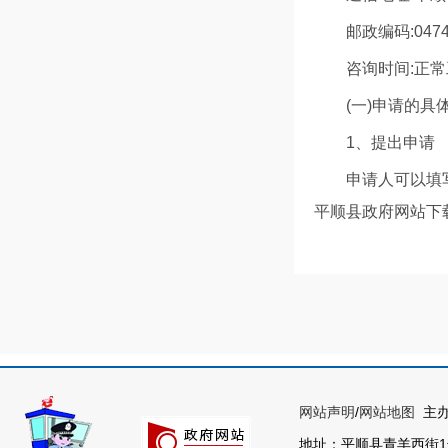
邮政编码:047
咨询时间:正
(一)申请的
1、提出申请
申请人可以填
平顺县政府网站
个人提出申请
码证复印件以及营
申请人应当对
2、递交申请
为了提高处理
网站声明
/
网站地图
主办
标题、发布时间、
地址：平顺县青羊西街1号 联